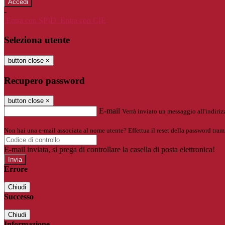
-
Entra con SPID
Entra con CIE
Seleziona utente
button close
×
Recupero password
button close
×
E-mail
Verrà inviato un messaggio all'indirizz
Non hai una e-mail associata al nome utente? Effettua il reset della password tram
E-mail inviata, si prega di controllare la casella di posta elettronica!
Errore
Chiudi
Successo
Chiudi
Informazione