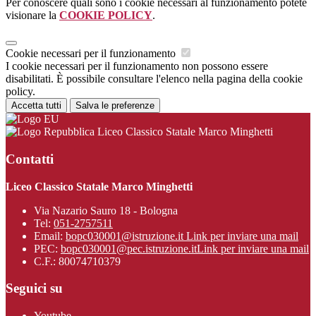
Per conoscere quali sono i cookie necessari al funzionamento potete
visionare la
COOKIE POLICY
.
Cookie necessari per il funzionamento
I cookie necessari per il funzionamento non possono essere
disabilitati. È possibile consultare l'elenco nella pagina della cookie
policy.
Accetta tutti
Salva le preferenze
Liceo Classico Statale Marco Minghetti
Contatti
Liceo Classico Statale Marco Minghetti
Via Nazario Sauro 18 - Bologna
Tel:
051-2757511
Email:
bopc030001@istruzione.it
Link per inviare una mail
PEC:
bopc030001@pec.istruzione.it
Link per inviare una mail
C.F.: 80074710379
Seguici su
Youtube