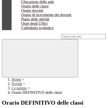
Ubicazione delle aule
Orario delle classi
Orario docenti
Orario di ricevimento dei docenti
Piano delle attività
Orari degli Uffici
Calendario scolastico
Campo di ricerca per le pagine del sito
Home
>
Novità
>
Le notizie
>
Orario DEFINITIVO delle classi
Orario DEFINITIVO delle classi