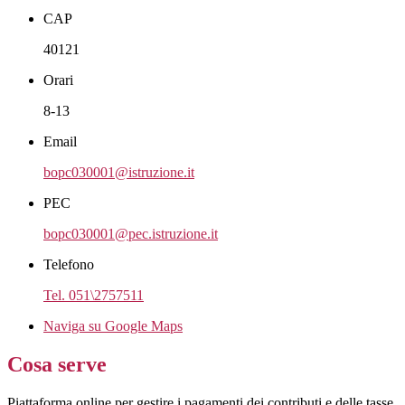
CAP
40121
Orari
8-13
Email
bopc030001@istruzione.it
PEC
bopc030001@pec.istruzione.it
Telefono
Tel. 051\2757511
Naviga su Google Maps
Cosa serve
Piattaforma online per gestire i pagamenti dei contributi e delle tasse