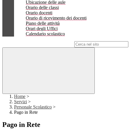
Ubicazione delle aule
Orario delle classi
Orario docenti
Orario di ricevimento dei docenti
Piano delle attività
Orari degli Uffici
Calendario scolastico
Campo di ricerca per le pagine del sito
Home
>
Servizi
>
Personale Scolastico
>
Pago in Rete
Pago in Rete