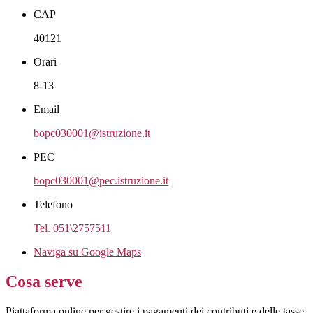
CAP
40121
Orari
8-13
Email
bopc030001@istruzione.it
PEC
bopc030001@pec.istruzione.it
Telefono
Tel. 051\2757511
Naviga su Google Maps
Cosa serve
Piattaforma online per gestire i pagamenti dei contributi e delle tasse