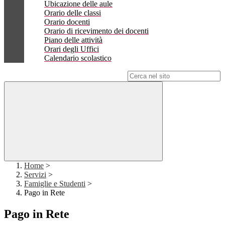
Ubicazione delle aule
Orario delle classi
Orario docenti
Orario di ricevimento dei docenti
Piano delle attività
Orari degli Uffici
Calendario scolastico
Campo di ricerca per le pagine del sito
Home
>
Servizi
>
Famiglie e Studenti
>
Pago in Rete
Pago in Rete