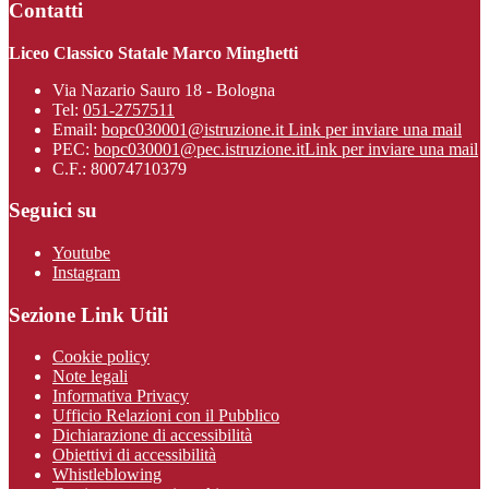
Contatti
Liceo Classico Statale Marco Minghetti
Via Nazario Sauro 18 - Bologna
Tel:
051-2757511
Email:
bopc030001@istruzione.it
Link per inviare una mail
PEC:
bopc030001@pec.istruzione.it
Link per inviare una mail
C.F.: 80074710379
Seguici su
Youtube
Instagram
Sezione Link Utili
Cookie policy
Note legali
Informativa Privacy
Ufficio Relazioni con il Pubblico
Dichiarazione di accessibilità
Obiettivi di accessibilità
Whistleblowing