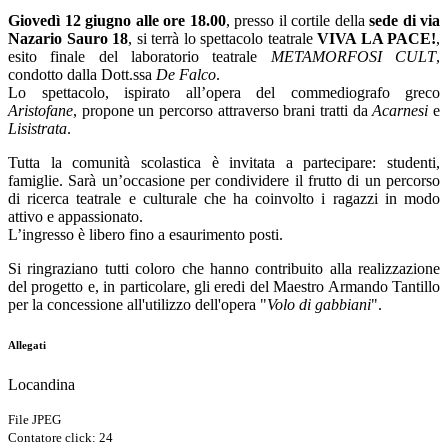
Giovedì 12 giugno alle ore 18.00
, presso il cortile della
sede di via
Nazario Sauro 18
, si terrà lo spettacolo teatrale
VIVA LA PACE!
,
esito finale del laboratorio teatrale
METAMORFOSI CULT
,
condotto dalla Dott.ssa
De Falco
.
Lo spettacolo, ispirato all’opera del commediografo greco
Aristofane
, propone un percorso attraverso brani tratti da
Acarnesi
e
Lisistrata
.
Tutta la comunità scolastica è invitata a partecipare: studenti,
famiglie. Sarà un’occasione per condividere il frutto di un percorso
di ricerca teatrale e culturale che ha coinvolto i ragazzi in modo
attivo e appassionato.
L’ingresso è libero fino a esaurimento posti.
Si ringraziano tutti coloro che hanno contribuito alla realizzazione
del progetto e, in particolare, gli eredi del Maestro Armando Tantillo
per la concessione all'utilizzo dell'opera "
Volo di gabbiani
".
Allegati
Locandina
File JPEG
Contatore click: 24