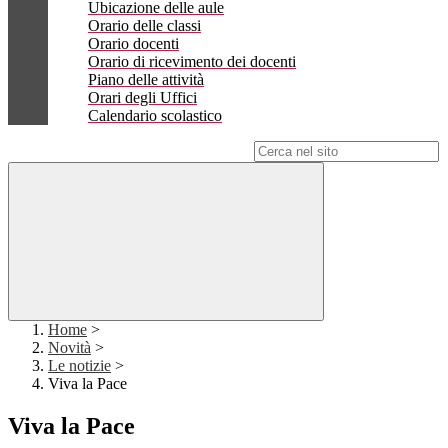
Ubicazione delle aule
Orario delle classi
Orario docenti
Orario di ricevimento dei docenti
Piano delle attività
Orari degli Uffici
Calendario scolastico
Campo di ricerca per le pagine del sito
Home
>
Novità
>
Le notizie
>
Viva la Pace
Viva la Pace