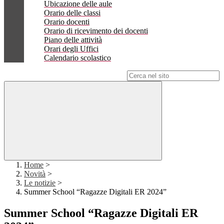
Ubicazione delle aule
Orario delle classi
Orario docenti
Orario di ricevimento dei docenti
Piano delle attività
Orari degli Uffici
Calendario scolastico
Campo di ricerca per le pagine del sito
Home
>
Novità
>
Le notizie
>
Summer School “Ragazze Digitali ER 2024”
Summer School “Ragazze Digitali ER