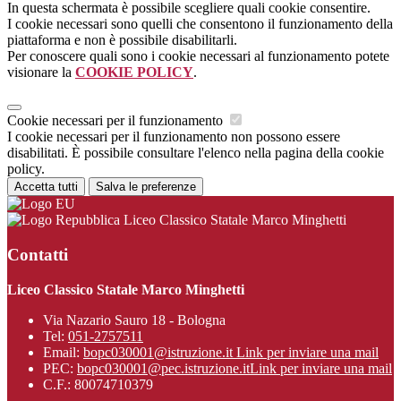
In questa schermata è possibile scegliere quali cookie consentire.
I cookie necessari sono quelli che consentono il funzionamento della
piattaforma e non è possibile disabilitarli.
Per conoscere quali sono i cookie necessari al funzionamento potete
visionare la
COOKIE POLICY
.
Cookie necessari per il funzionamento
I cookie necessari per il funzionamento non possono essere
disabilitati. È possibile consultare l'elenco nella pagina della cookie
policy.
Accetta tutti
Salva le preferenze
Liceo Classico Statale Marco Minghetti
Contatti
Liceo Classico Statale Marco Minghetti
Via Nazario Sauro 18 - Bologna
Tel:
051-2757511
Email:
bopc030001@istruzione.it
Link per inviare una mail
PEC:
bopc030001@pec.istruzione.it
Link per inviare una mail
C.F.: 80074710379