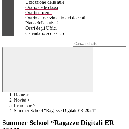
Ubicazione delle aule
Orario delle classi
Orario docenti
Orario di ricevimento dei docenti
Piano delle attività
Orari degli Uffici
Calendario scolastico
Campo di ricerca per le pagine del sito
Home
>
Novità
>
Le notizie
>
Summer School “Ragazze Digitali ER 2024"
Summer School “Ragazze Digitali ER