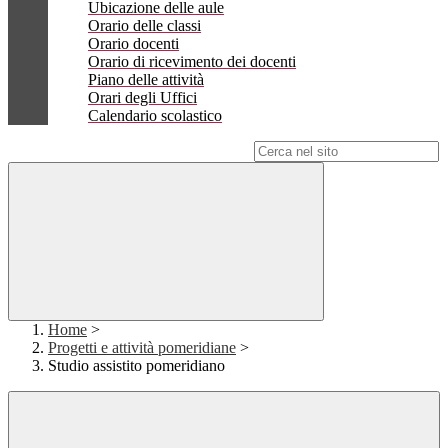
Ubicazione delle aule
Orario delle classi
Orario docenti
Orario di ricevimento dei docenti
Piano delle attività
Orari degli Uffici
Calendario scolastico
Campo di ricerca per le pagine del sito
Home
>
Progetti e attività pomeridiane
>
Studio assistito pomeridiano