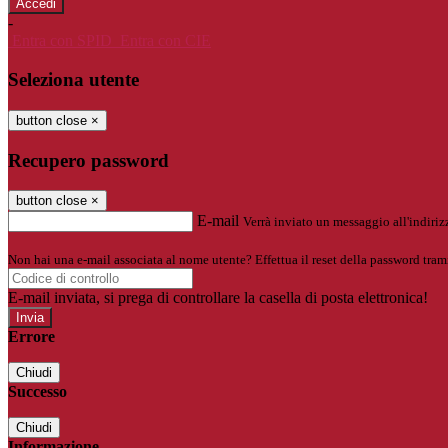
-
Entra con SPID
Entra con CIE
Seleziona utente
button close
×
Recupero password
button close
×
E-mail
Verrà inviato un messaggio all'indirizz
Non hai una e-mail associata al nome utente? Effettua il reset della password tram
E-mail inviata, si prega di controllare la casella di posta elettronica!
Errore
Chiudi
Successo
Chiudi
Informazione