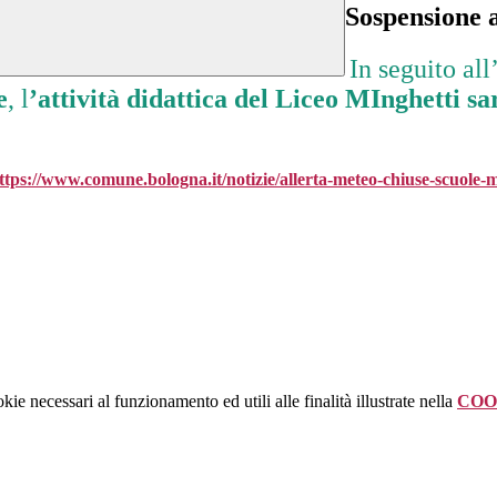
Sospensione a
In seguito all
e
, l
’attività didattica del Liceo MInghetti sa
ttps://www.comune.bologna.it/notizie/allerta-meteo-chiuse-scuole-
kie necessari al funzionamento ed utili alle finalità illustrate nella
COO