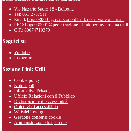
Via Nazario Sauro 18 - Bologna
Tel:
051-2757511
Email:
bopc030001@istruzione.it
Link per inviare una mail
PEC:
bopc030001@pec.istruzione.it
Link per inviare una mail
C.F.: 80074710379
Seguici su
Youtube
Instagram
Sezione Link Utili
Cookie policy
Note legali
Informativa Privacy
Ufficio Relazioni con il Pubblico
Dichiarazione di accessibilità
Obiettivi di accessibilità
Whistleblowing
Gestione consensi cookie
Amministrazione trasparente