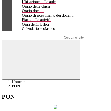
Ubicazione delle aule
Orario delle classi
Orario docenti
Orario di ricevimento dei docenti
Piano delle attività
Orari degli Uffici
Calendario scolastico
Campo di ricerca per le pagine del sito
Home
>
PON
PON