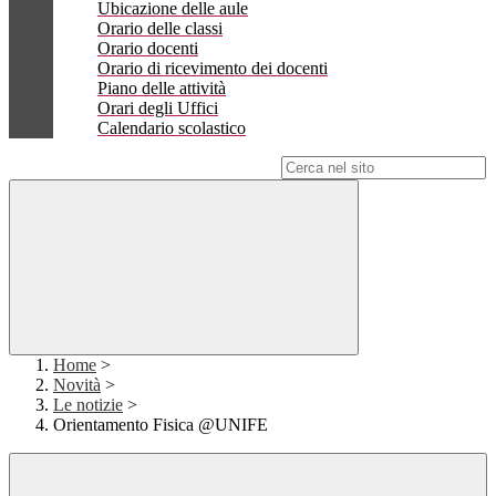
Ubicazione delle aule
Orario delle classi
Orario docenti
Orario di ricevimento dei docenti
Piano delle attività
Orari degli Uffici
Calendario scolastico
Campo di ricerca per le pagine del sito
Home
>
Novità
>
Le notizie
>
Orientamento Fisica @UNIFE