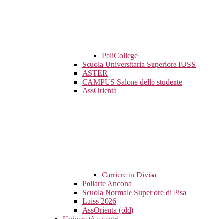
PoliCollege
Scuola Universitaria Superiore IUSS
ASTER
CAMPUS Salone dello studente
AssOrienta
Carriere in Divisa
Poliarte Ancona
Scuola Normale Superiore di Pisa
Luiss 2026
AssOrienta (old)
Università e centri