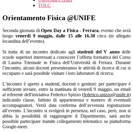
TOLC
Orientamento Fisica @UNIFE
Seconda giornata di
Open Day a Fisica - Ferrara
, evento che avrà
luogo
venerdì 9 maggio, dalle 15 alle 16.30
circa (in allegato
locandina dell’evento).
Si tratta di un incontro dedicato agli
studenti del V anno
delle
scuole superiori interessati a conoscere l’offerta formativa del Corso
di Laurea Triennale in Fisica dell’Università di Ferrara. Durante
l’incontro, alcuni docenti presenteranno le attività di ricerca di cui si
occupano e sarà possibile visitare i loro laboratori di ricerca.
L’incontro è aperto a studenti, docenti e genitori: per partecipare è
sufficiente inviare, entro la mattinata di venerdì 9 maggio, un email
al referente dell'iniziativa Federico Spizzo (
federico.spizzo@unife.it
)
indicando classe, Istituto di appartenenza e numero di eventuali
accompagnatori. Verrà data conferma dell’avvenuta registrazione
all’evento. L'incontro si svolgerà in presenza; nel caso, però, non si
abbia la possibilità di raggiungere il Dipartimento, sarà anche
possibile partecipare tramite collegamento telematico su piattaforma
Google-meet.