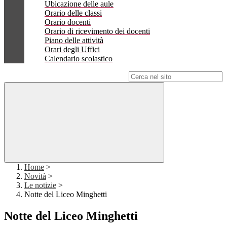
Ubicazione delle aule
Orario delle classi
Orario docenti
Orario di ricevimento dei docenti
Piano delle attività
Orari degli Uffici
Calendario scolastico
Campo di ricerca per le pagine del sito
Home
>
Novità
>
Le notizie
>
Notte del Liceo Minghetti
Notte del Liceo Minghetti