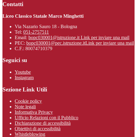
Contatti
Liceo Classico Statale Marco Minghetti
Via Nazario Sauro 18 - Bologna
Tel:
051-2757511
Email:
bopc030001@istruzione.it
Link per inviare una mail
PEC:
bopc030001@pec.istruzione.it
Link per inviare una mail
C.F.: 80074710379
Seguici su
Youtube
Instagram
Sezione Link Utili
Cookie policy
Note legali
Informativa Privacy
Ufficio Relazioni con il Pubblico
Dichiarazione di accessibilità
Obiettivi di accessibilità
Whistleblowing