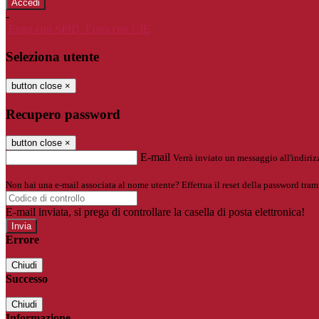
-
Entra con SPID
Entra con CIE
Seleziona utente
button close
×
Recupero password
button close
×
E-mail
Verrà inviato un messaggio all'indirizz
Non hai una e-mail associata al nome utente? Effettua il reset della password tram
E-mail inviata, si prega di controllare la casella di posta elettronica!
Errore
Chiudi
Successo
Chiudi
Informazione