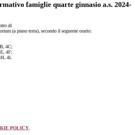
rmativo famiglie quarte ginnasio a.s. 2024-
ntro di
orium (a piano terra), secondo il seguente orario:
4B, 4C;
4E, 4F;
4H, 4I.
KIE POLICY
.