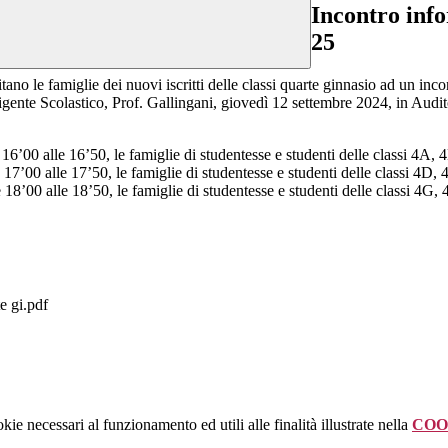
Incontro info
25
itano le famiglie dei nuovi iscritti delle classi quarte ginnasio ad un inco
igente Scolastico, Prof. Gallingani, giovedì 12 settembre 2024, in Audit
e 16’00 alle 16’50, le famiglie di studentesse e studenti delle classi 4A, 
e 17’00 alle 17’50, le famiglie di studentesse e studenti delle classi 4D, 
e 18’00 alle 18’50, le famiglie di studentesse e studenti delle classi 4G, 
te gi.pdf
kie necessari al funzionamento ed utili alle finalità illustrate nella
COO