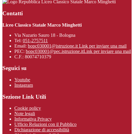
Liceo Classico Statale Marco Minghetti
Contatti
Liceo Classico Statale Marco Minghetti
Via Nazario Sauro 18 - Bologna
Tel:
051-2757511
Email:
bopc030001@istruzione.it
Link per inviare una mail
PEC:
bopc030001@pec.istruzione.it
Link per inviare una mail
C.F.: 80074710379
Seguici su
Youtube
Instagram
Sezione Link Utili
Cookie policy
Note legali
Informativa Privacy
Ufficio Relazioni con il Pubblico
Dichiarazione di accessibilità