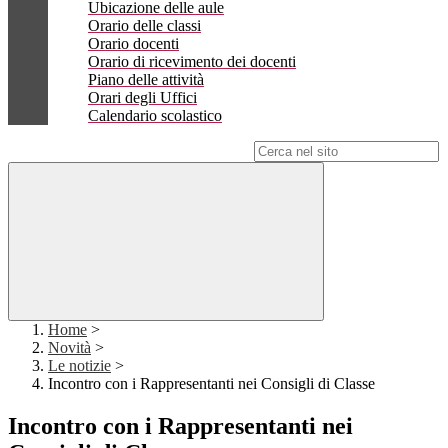
Ubicazione delle aule
Orario delle classi
Orario docenti
Orario di ricevimento dei docenti
Piano delle attività
Orari degli Uffici
Calendario scolastico
Campo di ricerca per le pagine del sito
Home
>
Novità
>
Le notizie
>
Incontro con i Rappresentanti nei Consigli di Classe
Incontro con i Rappresentanti nei