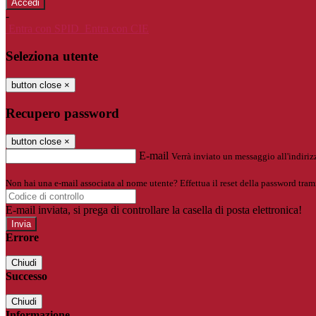
-
Entra con SPID
Entra con CIE
Seleziona utente
button close
×
Recupero password
button close
×
E-mail
Verrà inviato un messaggio all'indirizz
Non hai una e-mail associata al nome utente? Effettua il reset della password tram
E-mail inviata, si prega di controllare la casella di posta elettronica!
Errore
Chiudi
Successo
Chiudi
Informazione