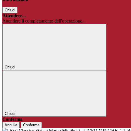
Chiudi
Attendere...
Attendere il completamento dell'operazione...
Chiudi
Chiudi
Conferma
Annulla
Conferma
LICEO MINGHETTI
B