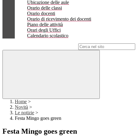
Ubicazione delle aule
Orario delle classi
Orario docenti
Orario di ricevimento dei docenti
Piano delle attività
Orari degli Uffici
Calendario scolastico
Campo di ricerca per le pagine del sito
Home
>
Novità
>
Le notizie
>
Festa Mingo goes green
Festa Mingo goes green