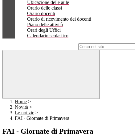
Ubicazione delle aule
Orario delle classi
Orario docenti
Orario di ricevimento dei docenti
Piano delle attività
Orari degli Uffici
Calendario scolastico
Campo di ricerca per le pagine del sito
Home
>
Novità
>
Le notizie
>
FAI - Giornate di Primavera
FAI - Giornate di Primavera