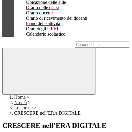
Ubicazione delle aule
Orario delle classi
Orario docenti
Orario di ricevimento dei docenti
Piano delle attività
Orari degli Uffici
Calendario scolastico
Campo di ricerca per le pagine del sito
Home
>
Novità
>
Le notizie
>
CRESCERE nell’ERA DIGITALE
CRESCERE nell’ERA DIGITALE