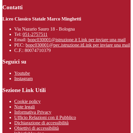
Contatti
Liceo Classico Statale Marco Minghetti
Via Nazario Sauro 18 - Bologna
Tel:
051-2757511
Email:
bopc030001@istruzione.it
Link per inviare una mail
PEC:
bopc030001@pec.istruzione.it
Link per inviare una mail
C.F.: 80074710379
Seguici su
Youtube
Instagram
Sezione Link Utili
Cookie policy
Note legali
Informativa Privacy
Ufficio Relazioni con il Pubblico
Dichiarazione di accessibilità
Obiettivi di accessibilità