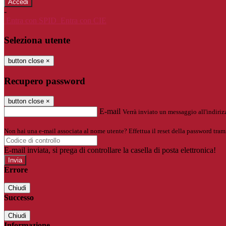
-
Entra con SPID
Entra con CIE
Seleziona utente
button close
×
Recupero password
button close
×
E-mail
Verrà inviato un messaggio all'indirizz
Non hai una e-mail associata al nome utente? Effettua il reset della password tram
E-mail inviata, si prega di controllare la casella di posta elettronica!
Errore
Chiudi
Successo
Chiudi
Informazione