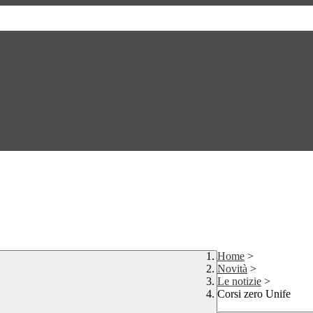
Home
>
Novità
>
Le notizie
>
Corsi zero Unife