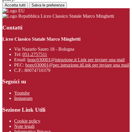
Accetta tutti
Salva le preferenze
Liceo Classico Statale Marco Minghetti
Contatti
Liceo Classico Statale Marco Minghetti
Via Nazario Sauro 18 - Bologna
Tel:
051-2757511
Email:
bopc030001@istruzione.it
Link per inviare una mail
PEC:
bopc030001@pec.istruzione.it
Link per inviare una mail
C.F.: 80074710379
Seguici su
Youtube
Instagram
Sezione Link Utili
Cookie policy
Note legali
Informativa Privacy