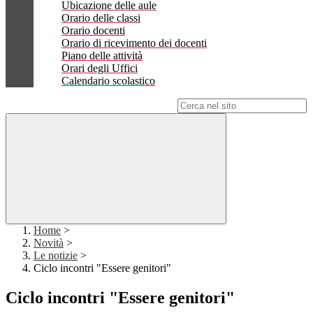
Ubicazione delle aule
Orario delle classi
Orario docenti
Orario di ricevimento dei docenti
Piano delle attività
Orari degli Uffici
Calendario scolastico
Campo di ricerca per le pagine del sito
Home
>
Novità
>
Le notizie
>
Ciclo incontri "Essere genitori"
Ciclo incontri "Essere genitori"