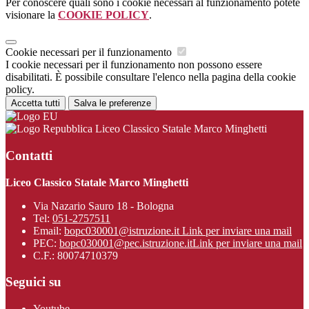
Per conoscere quali sono i cookie necessari al funzionamento potete
visionare la
COOKIE POLICY
.
Cookie necessari per il funzionamento
I cookie necessari per il funzionamento non possono essere
disabilitati. È possibile consultare l'elenco nella pagina della cookie
policy.
Accetta tutti
Salva le preferenze
Liceo Classico Statale Marco Minghetti
Contatti
Liceo Classico Statale Marco Minghetti
Via Nazario Sauro 18 - Bologna
Tel:
051-2757511
Email:
bopc030001@istruzione.it
Link per inviare una mail
PEC:
bopc030001@pec.istruzione.it
Link per inviare una mail
C.F.: 80074710379
Seguici su
Youtube