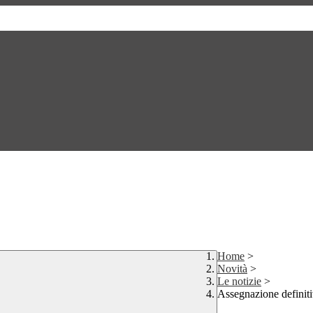
Home
>
Novità
>
Le notizie
>
Assegnazione definitiv