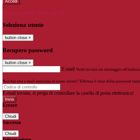
-
Entra con SPID
Entra con CIE
Seleziona utente
button close
×
Recupero password
button close
×
E-mail
Verrà inviato un messaggio all'indirizz
Non hai una e-mail associata al nome utente? Effettua il reset della password tram
E-mail inviata, si prega di controllare la casella di posta elettronica!
Errore
Chiudi
Successo
Chiudi
Informazione