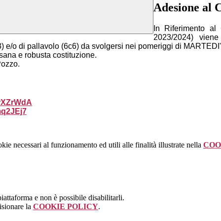
Adesione al C
In Riferimento al
2023/2024)
viene 
) e/o di pallavolo (6c6)
da svolgersi nei pomeriggi di MARTEDI' 
i sana e robusta costituzione.
Pozzo.
rXZrWdA
q2JEj7
kie necessari al funzionamento ed utili alle finalità illustrate nella
COO
attaforma e non è possibile disabilitarli.
isionare la
COOKIE POLICY
.