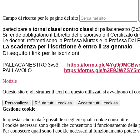
Campo di ricerca per le pagine del sito
partecipare a
tornei classi contro classi
di pallacanestro (3c3
Si rende obbligatorio il Libretto dello sportivo o il Certificato d
Le docenti referenti sono la Prof.ssa Murtas e la Prof.ssa Dal 
La scadenza per l'iscrizione è entro il 28 gennaio
Di seguito i link per le iscrizioni
PALLACANESTRO 3vs3
https://forms.gle/
4Yg9j9MCBw
PALLAVOLO
https://forms.gle/
n3E9JWZSY5m
Notizie
Questo sito o gli strumenti terzi da questo utilizzati si avvalgono di coo
Personalizza
Rifiuta tutti
i cookies
Accetta tutti
i cookies
Gestione cookie
In questa schermata è possibile scegliere quali cookie consentire.
I cookie necessari sono quelli che consentono il funzionamento della pi
Per conoscere quali sono i cookie necessari al funzionamento potete v