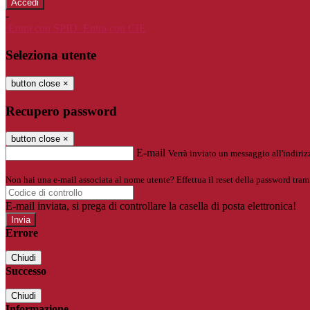
-
Entra con SPID
Entra con CIE
Seleziona utente
button close
×
Recupero password
button close
×
E-mail
Verrà inviato un messaggio all'indirizz
Non hai una e-mail associata al nome utente? Effettua il reset della password tram
E-mail inviata, si prega di controllare la casella di posta elettronica!
Errore
Chiudi
Successo
Chiudi
Informazione