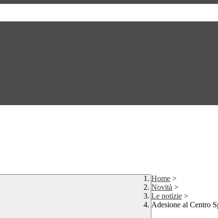
Home
>
Novità
>
Le notizie
>
Adesione al Centro S