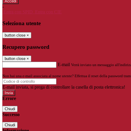
-
Entra con SPID
Entra con CIE
Seleziona utente
button close
×
Recupero password
button close
×
E-mail
Verrà inviato un messaggio all'indirizz
Non hai una e-mail associata al nome utente? Effettua il reset della password tram
E-mail inviata, si prega di controllare la casella di posta elettronica!
Errore
Chiudi
Successo
Chiudi
Informazione