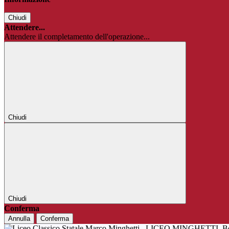
Chiudi
Attendere...
Attendere il completamento dell'operazione...
Chiudi
Chiudi
Conferma
Annulla
Conferma
LICEO MINGHETTI
B