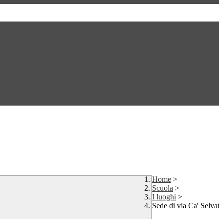
Home
>
Scuola
>
I luoghi
>
Sede di via Ca' Selva