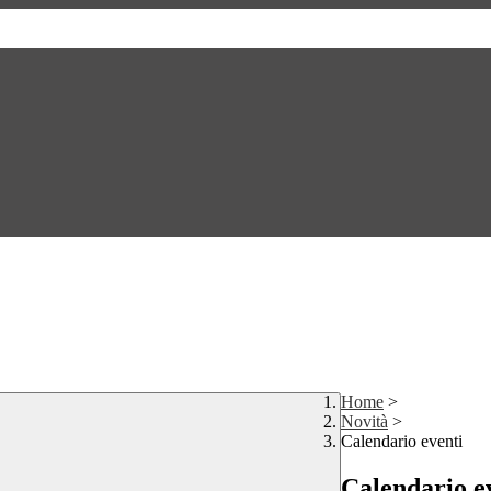
Home
>
Novità
>
Calendario eventi
Calendario e