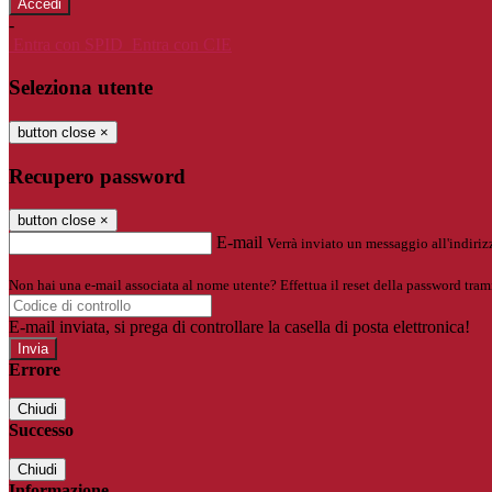
-
Entra con SPID
Entra con CIE
Seleziona utente
button close
×
Recupero password
button close
×
E-mail
Verrà inviato un messaggio all'indirizz
Non hai una e-mail associata al nome utente? Effettua il reset della password tram
E-mail inviata, si prega di controllare la casella di posta elettronica!
Errore
Chiudi
Successo
Chiudi
Informazione