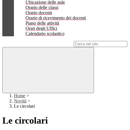
Ubicazione delle aule
Orario delle classi
Orario docenti
Orario di ricevimento dei docenti
Piano delle attività
Orari degli Uffici
Calendario scolastico
Campo di ricerca per le pagine del sito
Home
>
Novità
>
Le circolari
Le circolari