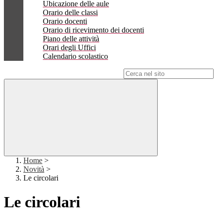
Ubicazione delle aule
Orario delle classi
Orario docenti
Orario di ricevimento dei docenti
Piano delle attività
Orari degli Uffici
Calendario scolastico
Campo di ricerca per le pagine del sito
Home
>
Novità
>
Le circolari
Le circolari