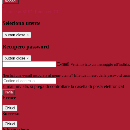
-
Entra con SPID
Entra con CIE
Seleziona utente
button close
×
Recupero password
button close
×
E-mail
Verrà inviato un messaggio all'indirizz
Non hai una e-mail associata al nome utente? Effettua il reset della password tram
E-mail inviata, si prega di controllare la casella di posta elettronica!
Errore
Chiudi
Successo
Chiudi
Informazione