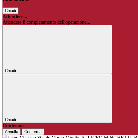
Chiudi
Attendere...
Attendere il completamento dell'operazione...
Chiudi
Chiudi
Conferma
Annulla
Conferma
LICEO MINGHETTI
B