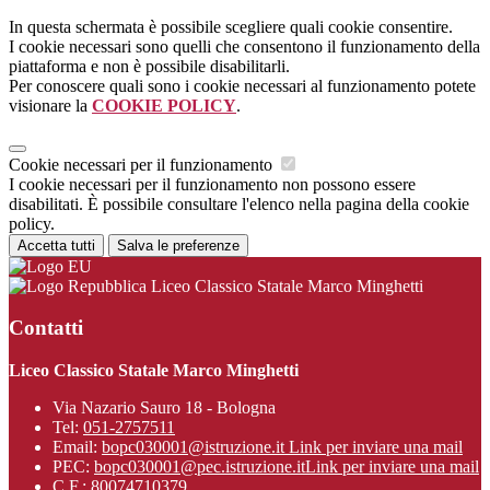
In questa schermata è possibile scegliere quali cookie consentire.
I cookie necessari sono quelli che consentono il funzionamento della
piattaforma e non è possibile disabilitarli.
Per conoscere quali sono i cookie necessari al funzionamento potete
visionare la
COOKIE POLICY
.
Cookie necessari per il funzionamento
I cookie necessari per il funzionamento non possono essere
disabilitati. È possibile consultare l'elenco nella pagina della cookie
policy.
Accetta tutti
Salva le preferenze
Liceo Classico Statale Marco Minghetti
Contatti
Liceo Classico Statale Marco Minghetti
Via Nazario Sauro 18 - Bologna
Tel:
051-2757511
Email:
bopc030001@istruzione.it
Link per inviare una mail
PEC:
bopc030001@pec.istruzione.it
Link per inviare una mail
C.F.: 80074710379