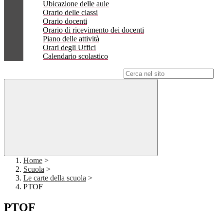
Ubicazione delle aule
Orario delle classi
Orario docenti
Orario di ricevimento dei docenti
Piano delle attività
Orari degli Uffici
Calendario scolastico
Campo di ricerca per le pagine del sito
Home
>
Scuola
>
Le carte della scuola
>
PTOF
PTOF