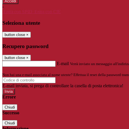
-
Entra con SPID
Entra con CIE
Seleziona utente
button close
×
Recupero password
button close
×
E-mail
Verrà inviato un messaggio all'indirizz
Non hai una e-mail associata al nome utente? Effettua il reset della password tram
E-mail inviata, si prega di controllare la casella di posta elettronica!
Errore
Chiudi
Successo
Chiudi
Informazione