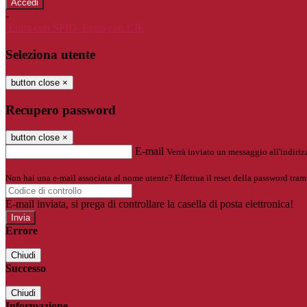
-
Entra con SPID
Entra con CIE
Seleziona utente
button close
×
Recupero password
button close
×
E-mail
Verrà inviato un messaggio all'indirizz
Non hai una e-mail associata al nome utente? Effettua il reset della password tram
E-mail inviata, si prega di controllare la casella di posta elettronica!
Errore
Chiudi
Successo
Chiudi
Informazione