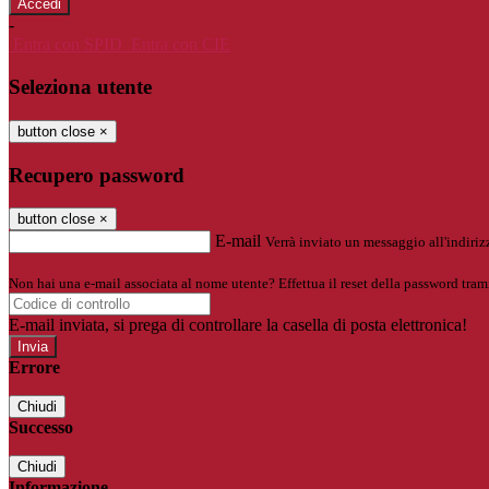
-
Entra con SPID
Entra con CIE
Seleziona utente
button close
×
Recupero password
button close
×
E-mail
Verrà inviato un messaggio all'indirizz
Non hai una e-mail associata al nome utente? Effettua il reset della password tram
E-mail inviata, si prega di controllare la casella di posta elettronica!
Errore
Chiudi
Successo
Chiudi
Informazione