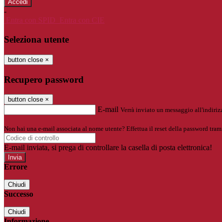
-
Entra con SPID
Entra con CIE
Seleziona utente
button close
×
Recupero password
button close
×
E-mail
Verrà inviato un messaggio all'indirizz
Non hai una e-mail associata al nome utente? Effettua il reset della password tram
E-mail inviata, si prega di controllare la casella di posta elettronica!
Errore
Chiudi
Successo
Chiudi
Informazione