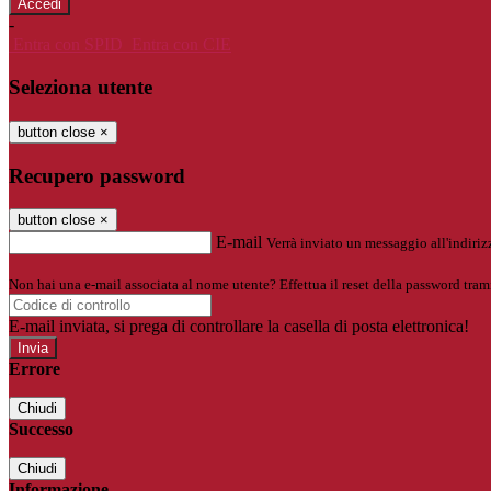
-
Entra con SPID
Entra con CIE
Seleziona utente
button close
×
Recupero password
button close
×
E-mail
Verrà inviato un messaggio all'indirizz
Non hai una e-mail associata al nome utente? Effettua il reset della password tram
E-mail inviata, si prega di controllare la casella di posta elettronica!
Errore
Chiudi
Successo
Chiudi
Informazione