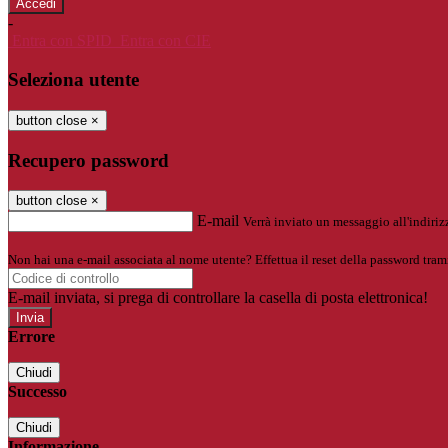
-
Entra con SPID
Entra con CIE
Seleziona utente
button close
×
Recupero password
button close
×
E-mail
Verrà inviato un messaggio all'indirizz
Non hai una e-mail associata al nome utente? Effettua il reset della password tram
E-mail inviata, si prega di controllare la casella di posta elettronica!
Errore
Chiudi
Successo
Chiudi
Informazione