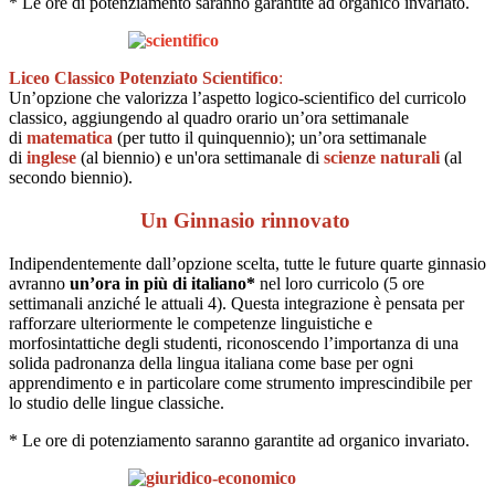
* Le ore di potenziamento saranno garantite ad organico invariato.
Liceo Classico Potenziato Scientifico
:
Un’opzione che valorizza l’aspetto logico-scientifico del curricolo
classico, aggiungendo al quadro orario un’ora settimanale
di
matematica
(per tutto il quinquennio); un’ora settimanale
di
inglese
(al biennio) e un'ora settimanale di
scienze naturali
(al
secondo biennio).
Un Ginnasio rinnovato
Indipendentemente dall’opzione scelta, tutte le future quarte ginnasio
avranno
un’ora in più di italiano*
nel loro curricolo (5 ore
settimanali anziché le attuali 4). Questa integrazione è pensata per
rafforzare ulteriormente le competenze linguistiche e
morfosintattiche degli studenti, riconoscendo l’importanza di una
solida padronanza della lingua italiana come base per ogni
apprendimento e in particolare come strumento imprescindibile per
lo studio delle lingue classiche.
* Le ore di potenziamento saranno garantite ad organico invariato.