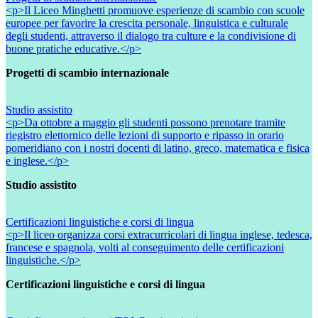
<p>Il Liceo Minghetti promuove esperienze di scambio con scuole
europee per favorire la crescita personale, linguistica e culturale
degli studenti, attraverso il dialogo tra culture e la condivisione di
buone pratiche educative.</p>
Progetti di scambio internazionale
Studio assistito
<p>Da ottobre a maggio gli studenti possono prenotare tramite
riegistro elettornico delle lezioni di supporto e ripasso in orario
pomeridiano con i nostri docenti di latino, greco, matematica e fisica
e inglese.</p>
Studio assistito
Certificazioni linguistiche e corsi di lingua
<p>Il liceo organizza corsi extracurricolari di lingua inglese, tedesca,
francese e spagnola, volti al conseguimento delle certificazioni
linguistiche.</p>
Certificazioni linguistiche e corsi di lingua