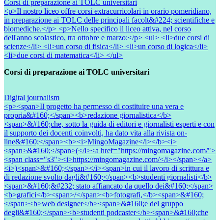
Corsi di preparazione ai TOLC universitari
<p>Il nostro liceo offre corsi extracurricolari in orario pomeridiano,
in preparazione ai TOLC delle principali facolt&#224; scientifiche e
biomediche.</p> <p>Nello specifico il liceo attiva, nel corso
dell'anno scolastico, tra ottobre e marzo:</p> <ul> <li>due corsi di
scienze</li> <li>un corso di fisica</li> <li>un corso di logica</li>
<li>due corsi di matematica</li> </ul>
Corsi di preparazione ai TOLC universitari
Digital journalism
<p><span>Il progetto ha permesso di costituire una vera e
propria&#160;</span><b>redazione giornalistica</b>
<span>&#160;che, sotto la guida di editori e giornalisti esperti e con
il supporto dei docenti coinvolti, ha dato vita alla rivista on-
line&#160;</span><b><i>MingoMagazine</i></b><i>
<span>&#160;</span>(</i><a href="https://mingomagazine.com/">
<span class="s3"><i>https://mingomagazine.com/</i></span></a>
<i>)<span>&#160;</span></i><span>in cui il lavoro di scrittura e
di redazione svolto dagli&#160;</span><b>studenti giornalisti</b>
<span>&#160;&#232; stato affiancato da quello dei&#160;</span>
<b>grafici</b><span>/</span><b>fotografi,</b><span>&#160;
</span><b>web designer</b><span>&#160;e del gruppo
degli&#160;</span><b>studenti podcaster</b><span>&#160;che