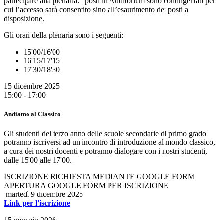
partecipare alla plenaria: i posti in Auditorium sono contingentati per
cui l’accesso sarà consentito sino all’esaurimento dei posti a
disposizione.
Gli orari della plenaria sono i seguenti:
15'00/16'00
16'15/17'15
17'30/18'30
15 dicembre 2025
15:00 - 17:00
Andiamo al Classico
Gli studenti del terzo anno delle scuole secondarie di primo grado
potranno iscriversi ad un incontro di introduzione al mondo classico,
a cura dei nostri docenti e potranno dialogare con i nostri studenti,
dalle 15'00 alle 17'00.
ISCRIZIONE RICHIESTA MEDIANTE GOOGLE FORM
APERTURA GOOGLE FORM PER ISCRIZIONE
martedì 9 dicembre 2025
Link per l'iscrizione
15 gennaio 2026