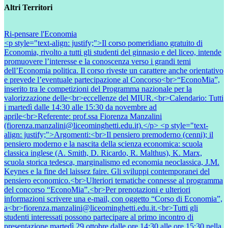
Altri Territori
Ri-pensare l'Economia
<p style="text-align: justify;">Il corso pomeridiano gratuito di
Economia, rivolto a tutti gli studenti del ginnasio e del liceo, intende
promuovere l’interesse e la conoscenza verso i grandi temi
dell’Economia politica. Il corso riveste un carattere anche orientativo
e prevede l’eventuale partecipazione al Concorso<br>“EconoMia”,
inserito tra le competizioni del Programma nazionale per la
valorizzazione delle<br>eccellenze del MIUR.<br>Calendario: Tutti
i martedì dalle 14:30 alle 15:30 da novembre ad
aprile<br>Referente: prof.ssa Fiorenza Manzalini
(fiorenza.manzalini@liceominghetti.edu.it).</p> <p style="text-
align: justify;">Argomenti:<br>Il pensiero premoderno (cenni); il
pensiero moderno e la nascita della scienza economica: scuola
classica inglese (A. Smith, D. Ricardo, R. Malthus), K. Marx,
scuola storica tedesca, marginalismo ed economia neoclassica, J.M.
Keynes e la fine del laissez faire. Gli sviluppi contemporanei del
pensiero economico.<br>Ulteriori tematiche connesse al programma
del concorso “EconoMia”.<br>Per prenotazioni e ulteriori
informazioni scrivere una e-mail, con oggetto “Corso di Economia”,
a<br>fiorenza.manzalini@liceominghetti.edu.it.<br>Tutti gli
studenti interessati possono partecipare al primo incontro di
presentazione martedì 29 ottobre dalle ore 14:30 alle ore 15:30 nella