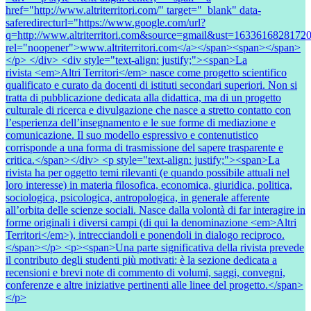
href="http://www.altriterritori.com/" target="_blank" data-
saferedirecturl="https://www.google.com/url?
q=http://www.altriterritori.com&source=gmail&ust=16336168
rel="noopener">www.altriterritori.com</a></span><span></span>
</p> </div> <div style="text-align: justify;"><span>La
rivista <em>Altri Territori</em> nasce come progetto scientifico
qualificato e curato da docenti di istituti secondari superiori. Non si
tratta di pubblicazione dedicata alla didattica, ma di un progetto
culturale di ricerca e divulgazione che nasce a stretto contatto con
l’esperienza dell’insegnamento e le sue forme di mediazione e
comunicazione. Il suo modello espressivo e contenutistico
corrisponde a una forma di trasmissione del sapere trasparente e
critica.</span></div> <p style="text-align: justify;"><span>La
rivista ha per oggetto temi rilevanti (e quando possibile attuali nel
loro interesse) in materia filosofica, economica, giuridica, politica,
sociologica, psicologica, antropologica, in generale afferente
all’orbita delle scienze sociali. Nasce dalla volontà di far interagire in
forme originali i diversi campi (di qui la denominazione <em>Altri
Territori</em>), intrecciandoli e ponendoli in dialogo reciproco.
</span></p> <p><span>Una parte significativa della rivista prevede
il contributo degli studenti più motivati: è la sezione dedicata a
recensioni e brevi note di commento di volumi, saggi, convegni,
conferenze e altre iniziative pertinenti alle linee del progetto.</span>
</p>