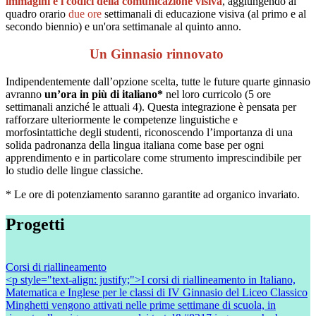
immagini e i codici della comunicazione visiva
, aggiungendo al
quadro orario
due ore
settimanali di educazione visiva (al primo e al
secondo biennio) e un'ora settimanale al quinto anno.
Un Ginnasio rinnovato
Indipendentemente dall’opzione scelta, tutte le future quarte ginnasio
avranno
un’ora in più di italiano*
nel loro curricolo (5 ore
settimanali anziché le attuali 4). Questa integrazione è pensata per
rafforzare ulteriormente le competenze linguistiche e
morfosintattiche degli studenti, riconoscendo l’importanza di una
solida padronanza della lingua italiana come base per ogni
apprendimento e in particolare come strumento imprescindibile per
lo studio delle lingue classiche.
* Le ore di potenziamento saranno garantite ad organico invariato.
Progetti
Corsi di riallineamento
<p style="text-align: justify;">I corsi di riallineamento in Italiano,
Matematica e Inglese per le classi di IV Ginnasio del Liceo Classico
Minghetti vengono attivati nelle prime settimane di scuola, in