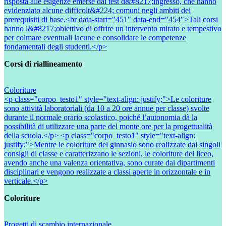
risposta alle esigenze emerse dai test d&#8217;ingresso, che hanno
evidenziato alcune difficolt&#224; comuni negli ambiti dei
prerequisiti di base.<br data-start="451" data-end="454">Tali corsi
hanno l&#8217;obiettivo di offrire un intervento mirato e tempestivo
per colmare eventuali lacune e consolidare le competenze
fondamentali degli studenti.</p>
Corsi di riallineamento
Coloriture
<p class="corpo_testo1" style="text-align: justify;">Le coloriture
sono attività laboratoriali (da 10 a 20 ore annue per classe) svolte
durante il normale orario scolastico, poiché l’autonomia dà la
possibilità di utilizzare una parte del monte ore per la progettualità
della scuola.</p> <p class="corpo_testo1" style="text-align:
justify;">Mentre le coloriture del ginnasio sono realizzate dai singoli
consigli di classe e caratterizzano le sezioni, le coloriture del liceo,
avendo anche una valenza orientativa, sono curate dai dipartimenti
disciplinari e vengono realizzate a classi aperte in orizzontale e in
verticale.</p>
Coloriture
Progetti di scambio internazionale