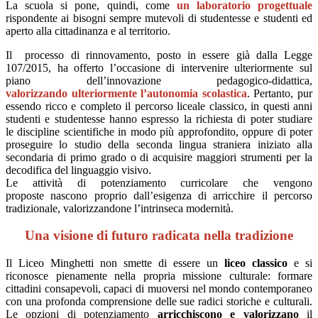
La scuola si pone, quindi, come
un laboratorio progettuale
rispondente ai bisogni sempre mutevoli di studentesse e studenti ed
aperto alla cittadinanza e al territorio.
Il processo di rinnovamento, posto in essere già dalla Legge
107/2015, ha offerto l’occasione di intervenire ulteriormente sul
piano dell’innovazione pedagogico-didattica,
valorizzando ulteriormente l’autonomia scolastica
. Pertanto, pur
essendo ricco e completo il percorso liceale classico, in questi anni
studenti e studentesse hanno espresso la richiesta di poter studiare
le discipline scientifiche in modo più approfondito, oppure di poter
proseguire lo studio della seconda lingua straniera iniziato alla
secondaria di primo grado o di acquisire maggiori strumenti per la
decodifica del linguaggio visivo.
Le attività di potenziamento curricolare che vengono
proposte nascono proprio dall’esigenza di arricchire il percorso
tradizionale, valorizzandone l’intrinseca modernità.
Una visione di futuro radicata nella tradizione
Il Liceo Minghetti non smette di essere un
liceo classico
e si
riconosce pienamente nella propria missione culturale: formare
cittadini consapevoli, capaci di muoversi nel mondo contemporaneo
con una profonda comprensione delle sue radici storiche e culturali.
Le opzioni di potenziamento
arricchiscono e valorizzano
il