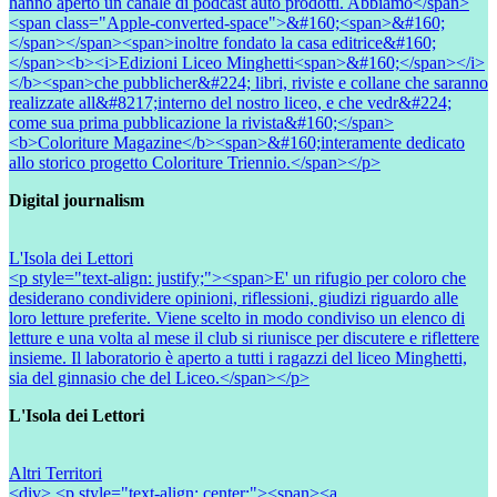
hanno aperto un canale di podcast auto prodotti. Abbiamo</span>
<span class="Apple-converted-space">&#160;<span>&#160;
</span></span><span>inoltre fondato la casa editrice&#160;
</span><b><i>Edizioni Liceo Minghetti<span>&#160;</span></i>
</b><span>che pubblicher&#224; libri, riviste e collane che saranno
realizzate all&#8217;interno del nostro liceo, e che vedr&#224;
come sua prima pubblicazione la rivista&#160;</span>
<b>Coloriture Magazine</b><span>&#160;interamente dedicato
allo storico progetto Coloriture Triennio.</span></p>
Digital journalism
L'Isola dei Lettori
<p style="text-align: justify;"><span>E' un rifugio per coloro che
desiderano condividere opinioni, riflessioni, giudizi riguardo alle
loro letture preferite. Viene scelto in modo condiviso un elenco di
letture e una volta al mese il club si riunisce per discutere e riflettere
insieme. Il laboratorio è aperto a tutti i ragazzi del liceo Minghetti,
sia del ginnasio che del Liceo.</span></p>
L'Isola dei Lettori
Altri Territori
<div> <p style="text-align: center;"><span><a