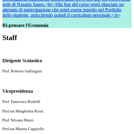
sede di Nazario Sauro.<br>Alla fine del corso verrà rilasciato un
attestato di partecipazione che potrà essere inserito nel Portfolio
dello studente, arricchendo quindi il curriculum personale.</p>
Ri-pensare l'Economia
Staff
Dirigente Scolastico
Prof. Roberto Gallingani
Vicepresidenza
Prof. Francesco Rodolfi
Prof.ssa Margherita Rossi
Prof. Silvano Bruni
Prof.ssa Marina Cappiello