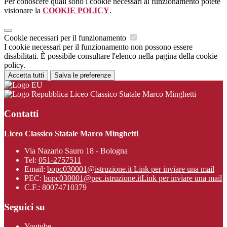
Per conoscere quali sono i cookie necessari al funzionamento potete
visionare la
COOKIE POLICY
.
Cookie necessari per il funzionamento
I cookie necessari per il funzionamento non possono essere
disabilitati. È possibile consultare l'elenco nella pagina della cookie
policy.
Accetta tutti
Salva le preferenze
Liceo Classico Statale Marco Minghetti
Contatti
Liceo Classico Statale Marco Minghetti
Via Nazario Sauro 18 - Bologna
Tel:
051-2757511
Email:
bopc030001@istruzione.it
Link per inviare una mail
PEC:
bopc030001@pec.istruzione.it
Link per inviare una mail
C.F.: 80074710379
Seguici su
Youtube