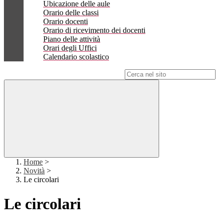
Ubicazione delle aule
Orario delle classi
Orario docenti
Orario di ricevimento dei docenti
Piano delle attività
Orari degli Uffici
Calendario scolastico
Campo di ricerca per le pagine del sito
Home
>
Novità
>
Le circolari
Le circolari