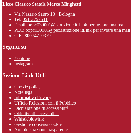
Liceo Classico Statale Marco Minghetti
Via Nazario Sauro 18 - Bologna
Tel:
051-2757511
Email:
bopc030001@istruzione.it
Link per inviare una mail
PEC:
bopc030001@pec.istruzione.it
Link per inviare una mail
C.F.: 80074710379
Seguici su
Youtube
Instagram
Sezione Link Utili
Cookie policy
Note legali
Informativa Privacy
Ufficio Relazioni con il Pubblico
Dichiarazione di accessibilità
Obiettivi di accessibilità
Whistleblowing
Gestione consensi cookie
Amministrazione trasparente