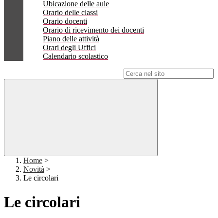
Ubicazione delle aule
Orario delle classi
Orario docenti
Orario di ricevimento dei docenti
Piano delle attività
Orari degli Uffici
Calendario scolastico
Campo di ricerca per le pagine del sito
Home
>
Novità
>
Le circolari
Le circolari