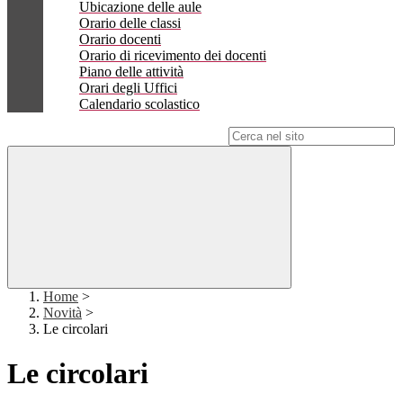
Ubicazione delle aule
Orario delle classi
Orario docenti
Orario di ricevimento dei docenti
Piano delle attività
Orari degli Uffici
Calendario scolastico
Campo di ricerca per le pagine del sito
Home
>
Novità
>
Le circolari
Le circolari