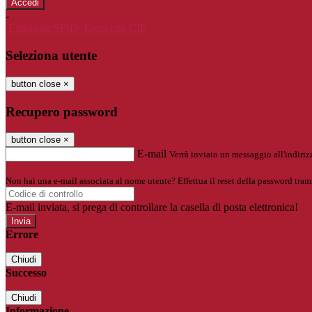
-
Entra con SPID
Entra con CIE
Seleziona utente
button close
×
Recupero password
button close
×
E-mail
Verrà inviato un messaggio all'indirizz
Non hai una e-mail associata al nome utente? Effettua il reset della password tram
E-mail inviata, si prega di controllare la casella di posta elettronica!
Errore
Chiudi
Successo
Chiudi
Informazione