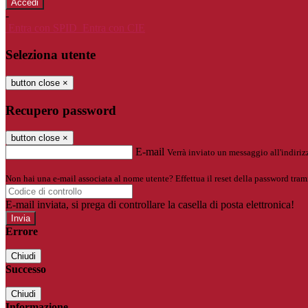
-
Entra con SPID
Entra con CIE
Seleziona utente
button close
×
Recupero password
button close
×
E-mail
Verrà inviato un messaggio all'indirizz
Non hai una e-mail associata al nome utente? Effettua il reset della password tram
E-mail inviata, si prega di controllare la casella di posta elettronica!
Errore
Chiudi
Successo
Chiudi
Informazione