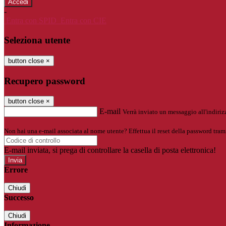
-
Entra con SPID
Entra con CIE
Seleziona utente
button close
×
Recupero password
button close
×
E-mail
Verrà inviato un messaggio all'indirizz
Non hai una e-mail associata al nome utente? Effettua il reset della password tram
E-mail inviata, si prega di controllare la casella di posta elettronica!
Errore
Chiudi
Successo
Chiudi
Informazione